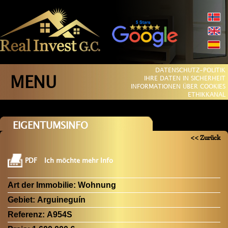
DATENSCHUTZ-POLITIK
MENU
IHRE DATEN IN SICHERHEIT
INFORMATIONEN ÜBER COOKIES
ETHIKKANAL
EIGENTUMSINFO
<< Zurück
PDF
Ich möchte mehr Info
Art der Immobilie:
Wohnung
Gebiet:
Arguineguín
Referenz:
A954S