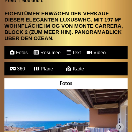
Preis:
1.600.000 €
EIGENTÜMER ERWÄGEN DEN VERKAUF
DIESER ELEGANTEN LUXUSWHG. MIT 197 M²
WOHNFLÄCHE IM OG VON MONTE CARRERA,
BLOCK 2 (ZUM MEER HIN). PANORAMABLICK
ÜBER DEN OZEAN.
Fotos
Resümee
Text
Video
360
Pläne
Karte
Fotos