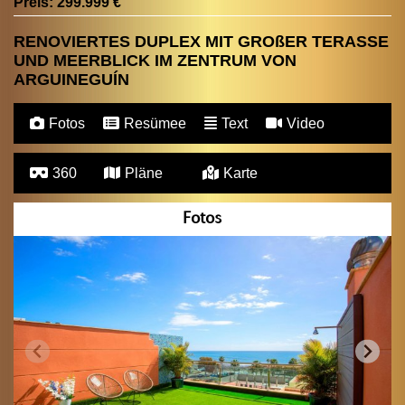
Preis:
299.999 €
RENOVIERTES DUPLEX MIT GROßER TERASSE
UND MEERBLICK IM ZENTRUM VON
ARGUINEGUÍN
Fotos
Resümee
Text
Video
360
Pläne
Karte
Fotos