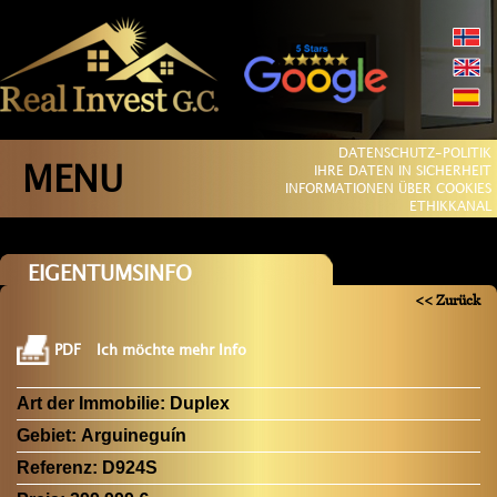
DATENSCHUTZ-POLITIK
MENU
IHRE DATEN IN SICHERHEIT
INFORMATIONEN ÜBER COOKIES
ETHIKKANAL
EIGENTUMSINFO
<< Zurück
PDF
Ich möchte mehr Info
Art der Immobilie:
Duplex
Gebiet:
Arguineguín
Referenz:
D924S