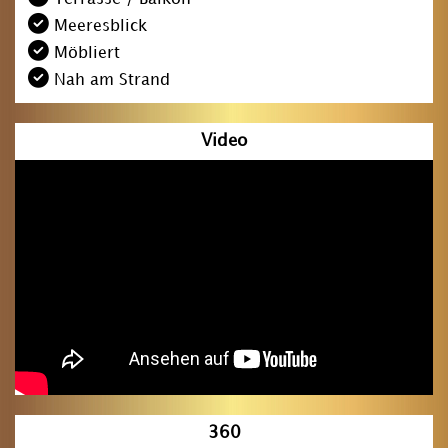
Meeresblick
Möbliert
Nah am Strand
Video
360