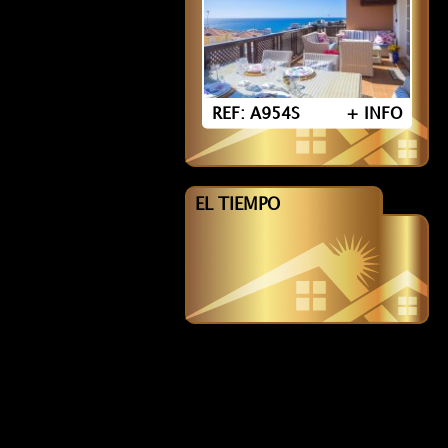
REF: A954S
+ INFO
EL TIEMPO