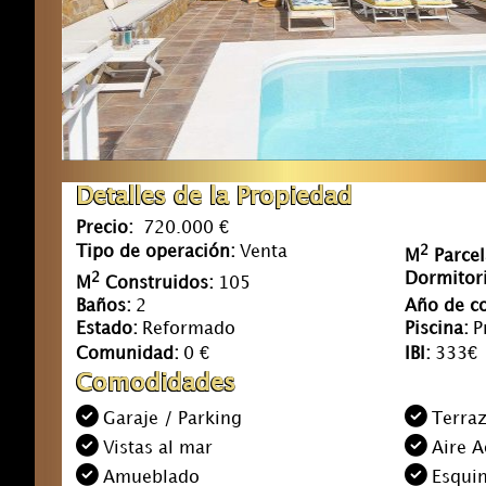
Detalles de la Propiedad
Precio:
720.000 €
Tipo de operación:
Venta
2
M
Parcel
2
Dormitori
M
Construidos:
105
Baños:
2
Año de co
Estado:
Reformado
Piscina:
P
Comunidad:
0 €
IBI:
333€
Comodidades
Garaje / Parking
Terraz
Vistas al mar
Aire 
Amueblado
Esqui