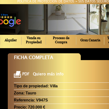
POLÍTICA DE PROTECCIÓN DE DATOS
-
SUS DATOS SEGURO
Venda su
Proceso de
T
Alquiler
Gran Canaria
Propiedad
Compra
FICHA COMPLETA
PDF
Quiero más info
Tipo de propiedad:
Villa
Zona:
Tauro
Referencia:
V947S
Precio:
720.000 €