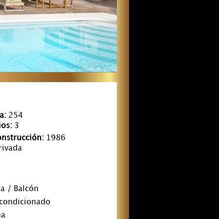
a:
254
os:
3
nstrucción:
1986
rivada
a / Balcón
Acondicionado
na