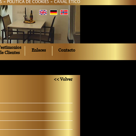
S
-
POLÍTICA DE COOKIES
-
CANAL ÉTICO
estimonios
Enlaces
Contacto
de Clientes
<< Volver