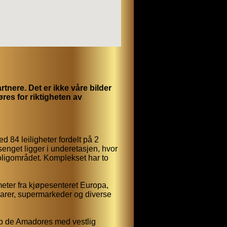
nere. Det er ikke våre bilder
res for riktigheten av
 84 leiligheter fordelt på 2
senget ligger i underetasjen, hvor
oligområdet. Komplekset har to
eter fra kjøpesenteret Europa,
 barer, supermarkeder og diverse
co de Amadores med vestlig