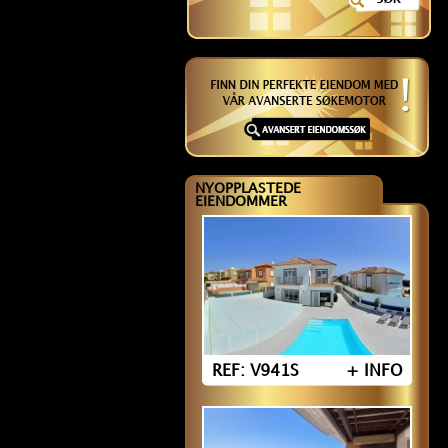
NYOPPLASTEDE
EIENDOMMER
REF: V941S
+ INFO