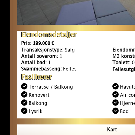
Eiendomsdetaljer
199.000 €
Pris:
Transaksjonstype:
Salg
Eiendomm
Antall soverom:
1
M2 konstr
Antall bad:
1
Toalett:
0
Svømmebasseng:
Felles
Fellesutgi
Fasiliteter
Terrasse / Balkong
Havuts
Renovert
Air co
Balkong
Hjørn
Lysrik
Bod
Kart