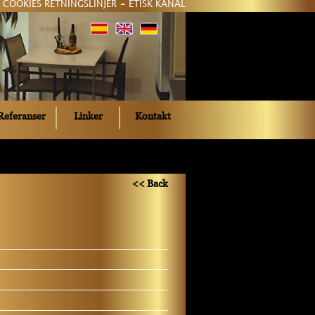
COOKIES RETNINGSLINJER
-
ETISK KANAL
Referanser
Linker
Kontakt
<< Back