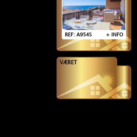
REF: A954S
+ INFO
VÆRET