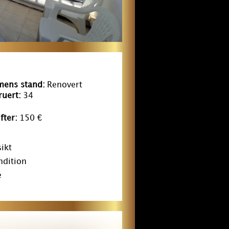
ens stand:
Renovert
uert:
34
fter:
150 €
ikt
ndition
e