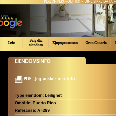
PERSONVERNPOLITIKK
-
DINE SIKRE DATA
-
Selg din
Leie
Kjøpsprosessen
Gran Canaria
eiendom
EIENDOMSINFO
PDF
Jeg ønsker mer info
Type eiendom:
Leilighet
Område:
Puerto Rico
Referanse:
AI-299