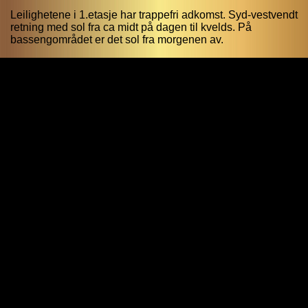
Leilighetene i 1.etasje har trappefri adkomst. Syd-vestvendt
retning med sol fra ca midt på dagen til kvelds. På
bassengområdet er det sol fra morgenen av.
Antatt overtakelse: Sommer 2026 - så snart seksjoneringen
av leilighetene er gjort.
Eierform og utleie:
Eierformen er selveier, men kjøper inngår en
turistutleiekontrakt med hotelldriftsoperatøren. Attraktivt
konsept for den som ønsker å kjøpe en ferieleilighet her til
delvis egenbruk, men som samtidig vil leie den ut for å
dekke faste kostnader/opptjene ekstrainntekter på sin
investering uten å måtte adm. eiendommen selv. Eier kan
nyte late dager i solen, mens driftsoperatøren tar seg av
vedlikehold/reparasjoner, markedsføring, leieforhold,
resepsjon, gjesteservice, renhold, kontroll, drift av
fellesarealer samt regnskap m.m.
Eier har rett til å benytte leiligheten sin i inntil 3 måneder
per kalenderår (garantert egenbruk). Egenbruk bookes
hver 6. måned. Samt at eier har rett til å benytte den
ytterligere 3 mnd (ved kort varslingsfrist) om leiligheten ikke