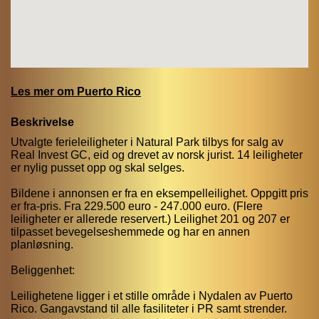
Les mer om Puerto Rico
Beskrivelse
Utvalgte ferieleiligheter i Natural Park tilbys for salg av
Real Invest GC, eid og drevet av norsk jurist. 14 leiligheter
er nylig pusset opp og skal selges.
Bildene i annonsen er fra en eksempelleilighet. Oppgitt pris
er fra-pris. Fra 229.500 euro - 247.000 euro. (Flere
leiligheter er allerede reservert.) Leilighet 201 og 207 er
tilpasset bevegelseshemmede og har en annen
planløsning.
Beliggenhet:
Leilighetene ligger i et stille område i Nydalen av Puerto
Rico. Gangavstand til alle fasiliteter i PR samt strender.