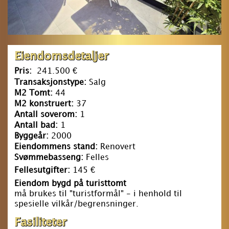
Eiendomsdetaljer
Pris:
241.500 €
Transaksjonstype:
Salg
M2 Tomt:
44
M2 konstruert:
37
Antall soverom:
1
Antall bad:
1
Byggeår:
2000
Eiendommens stand:
Renovert
Svømmebasseng:
Felles
Fellesutgifter:
145 €
Eiendom bygd på turisttomt
må brukes til "turistformål" - i henhold til
spesielle vilkår/begrensninger.
Fasiliteter