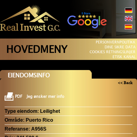
PERSONVERNPOLITIKK
HOVEDMENY
DINE SIKRE DATA
COOKIES RETNINGSLINJER
ETISK KANAL
EIENDOMSINFO
<< Back
PDF
Jeg ønsker mer info
Type eiendom:
Leilighet
Område:
Puerto Rico
Referanse:
A956S