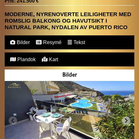
Pris:
241.500 €
MODERNE, NYRENOVERTE LEILIGHETER MED
ROMSLIG BALKONG OG HAVUTSIKT I
NATURAL PARK, NYDALEN AV PUERTO RICO
Bilder
Resymé
Tekst
Plandok
Kart
Bilder