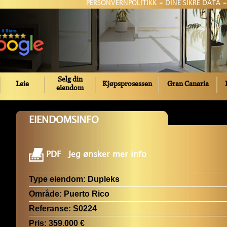
PERSONVERNPOLITIKK
-
DINE SIKRE DATA
-
Selg din
Leie
Kjøpsprosessen
Gran Canaria
eiendom
EIENDOMSINFO
PDF
Jeg ønsker mer info
Type eiendom:
Dupleks
Område:
Puerto Rico
Referanse:
S0224
Pris:
359.000 €