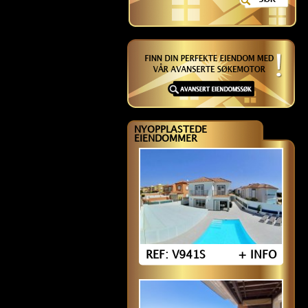
NYOPPLASTEDE
EIENDOMMER
REF: V941S
+ INFO