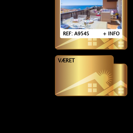
REF: A954S
+ INFO
VÆRET