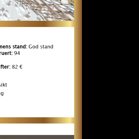
ens stand:
God stand
uert:
94
fter:
82 €
ikt
ng