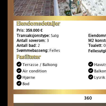
Eiendomsdetaljer
359.000 €
Pris:
Transaksjonstype:
Salg
Eiendomm
Antall soverom:
3
M2 konstr
Antall bad:
2
Toalett:
0
Svømmebasseng:
Felles
Fellesutgi
Fasiliteter
Terrasse / Balkong
Havuts
Air condition
Balko
Hjørne
Lysrik
Bod
360