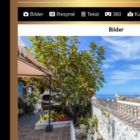
Bilder
Resymé
Tekst
360
Ka
Bilder