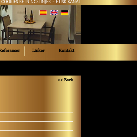
COOKIES RETNINGSLINJER
-
ETISK KANAL
Referanser
Linker
Kontakt
<< Back