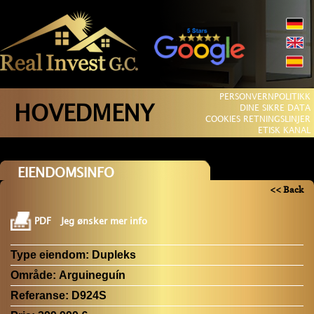
PERSONVERNPOLITIKK
HOVEDMENY
DINE SIKRE DATA
COOKIES RETNINGSLINJER
ETISK KANAL
EIENDOMSINFO
<< Back
PDF
Jeg ønsker mer info
Type eiendom:
Dupleks
Område:
Arguineguín
Referanse:
D924S