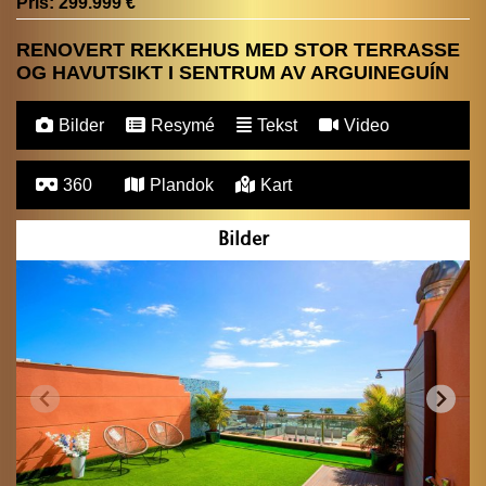
Pris:
299.999 €
RENOVERT REKKEHUS MED STOR TERRASSE
OG HAVUTSIKT I SENTRUM AV ARGUINEGUÍN
Bilder
Resymé
Tekst
Video
360
Plandok
Kart
Bilder